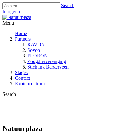
Search
Inloggen
Menu
Home
Partners
RAVON
Sovon
FLORON
Zoogdiervereniging
Stichting Bargerveen
Stages
Contact
Exotencentrum
Search
Natuurplaza